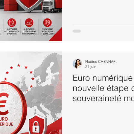
Nadine CHENNAFI
24 juin
Euro numérique 
nouvelle étape 
souveraineté mo
européenne