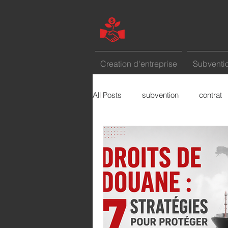
Creation d'entreprise
Subventio
All Posts
subvention
contrat
marketing
etude de marché
Le mot de la semaine
comme