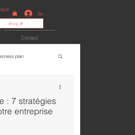
ique
Se connecter
Blog
Contact
usiness plan
ctualités
 : 7 stratégies
tre entreprise