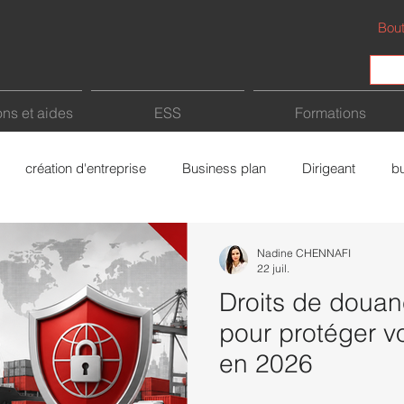
Bout
ns et aides
ESS
Formations
création d'entreprise
Business plan
Dirigeant
b
Fiscalité
Intelligence Artificielle (IA)
Freelance
a
Nadine CHENNAFI
22 juil.
Droits de douane
rce
Bâtiment
économie sociale et solidaire
pour protéger vo
en 2026