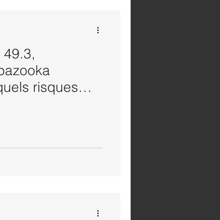
 49.3,
 bazooka
quels risques
ises ?