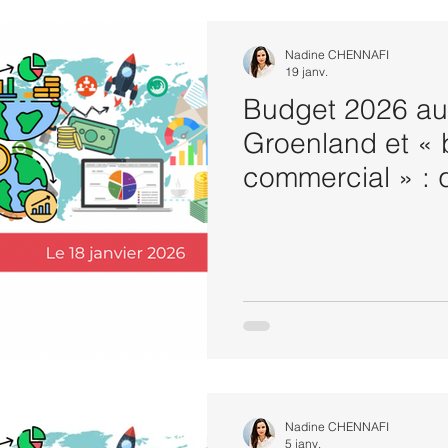
Nadine CHENNAFI
19 janv.
Budget 2026 au
Groenland et «
commercial » : 
pour les entrepr
Nadine CHENNAFI
5 janv.