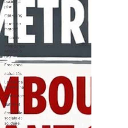
business
plan
marketing
etude de
marché
Fiscalité
Intelligence
Artificielle
(IA)
Freelance
actualités
Le mot de
la semaine
commerce
Bâtiment
économie
sociale et
solidaire