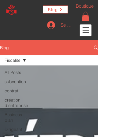
Boutique
Blog
Se connecter
Blog
Fiscalité
All Posts
subvention
contrat
création
d'entreprise
Business
plan
Dirigeant