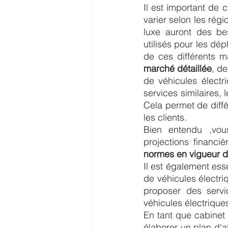
Il est important de c
varier selon les régi
luxe auront des be
utilisés pour les dé
de ces différents m
marché détaillée
, d
de véhicules électri
services similaires, 
Cela permet de diffé
les clients.
Bien entendu ,vou
projections financi
normes en vigueur d
Il est également esse
de véhicules électri
proposer des servi
véhicules électrique
En tant que cabinet
élaborer un plan d'a