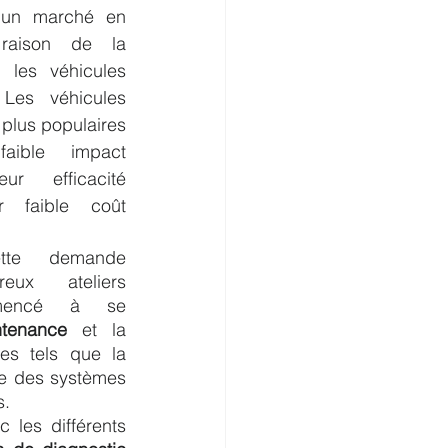
t un marché en 
raison de la 
les véhicules 
 Les véhicules 
plus populaires 
ible impact 
r efficacité 
 faible coût 
te demande 
ux ateliers 
automobiles ont commencé à se 
ntenance
 et la 
es tels que la 
ce des systèmes 
s.
 les différents 