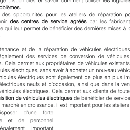
e disponibles et savoir comment utiliser 
les logicie
roblèmes.
 des opportunités pour les ateliers de réparation pou
nir 
des centres de service agréés
 par les fabrican
ce qui leur permet de bénéficier des dernières mises à jou
.
tenance et de la réparation de véhicules électrique
 également des services de conversion de véhicules
s. Cela permet aux propriétaires de véhicules existants 
les électriques, sans avoir à acheter un nouveau véhic
éhicules électriques sont également de plus en plus im
électriques neufs et d'occasion, ainsi que dans la ven
isition de véhicules électriques
 de bénéficier de service
 marché en croissance, il est important pour les atelier
sposer d'une forte 
ue et de personnel 
également important 