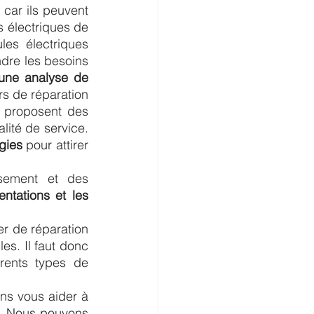
 car ils peuvent 
s électriques de 
es électriques 
dre les besoins 
une analyse de 
s de réparation 
i proposent des 
lité de service. 
gies
 pour attirer 
sement et des 
ntations et les 
er de réparation 
s. Il faut donc 
rents types de 
s vous aider à 
s. Nous pouvons 