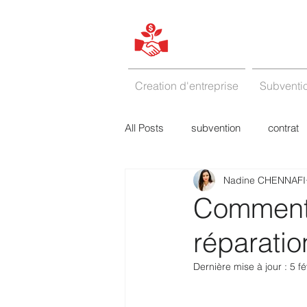
Creation d'entreprise
Subventio
All Posts
subvention
contrat
Nadine CHENNAFI
marketing
etude de marché
Comment 
réparatio
Le mot de la semaine
comme
Dernière mise à jour :
5 fé