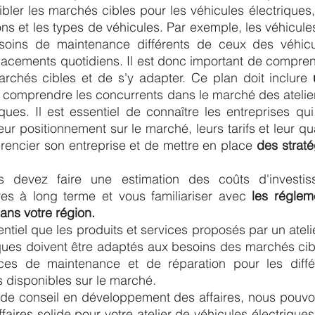
ibler les marchés cibles pour les véhicules électriques,
ons et les types de véhicules. Par exemple, les véhicule
soins de maintenance différents de ceux des véhicul
placements quotidiens. Il est donc important de compren
archés cibles et de s'y adapter. Ce plan doit inclure 
e comprendre les concurrents dans le marché des atelier
ques. Il est essentiel de connaître les entreprises qu
leur positionnement sur le marché, leurs tarifs et leur qua
rencier son entreprise et de mettre en place 
des straté
s devez faire une estimation des coûts d'investis
ères à long terme et vous familiariser avec 
les régleme
ans votre région.
ntiel que les produits et services proposés par un ateli
ques doivent être adaptés aux besoins des marchés cible
ces de maintenance et de réparation pour les diffé
s disponibles sur le marché. 
 de conseil en développement des affaires, nous pouvon
ffaires solide pour votre atelier de véhicules électrique