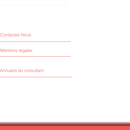
epreneurs en situation de
icap : quelles aides pour
er et développer son
ité ?
Contactez-Nous
Mentions légales
Annuaire du consultant