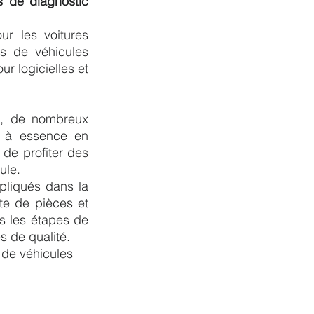
ls de diagnostic 
r les voitures 
ts de véhicules 
r logicielles et 
s, de nombreux 
 à essence en 
de profiter des 
ule.
pliqués dans la 
te de pièces et 
d'accessoires pour véhicules électriques. Cela permet aux clients de toutes les étapes de 
s de qualité.
s de véhicules