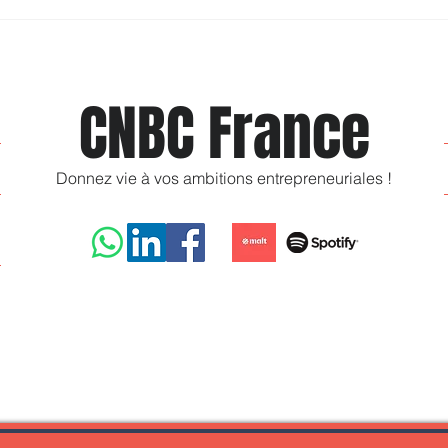
Les 11 erreurs qui freinent le
Entr
développement d'un site e-
hand
commerce (et comment les
lanc
éviter)
activ
CNBC France
Donnez vie à vos ambitions entrepreneuriales !