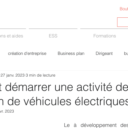
Bout
ns et aides
ESS
Formations
création d'entreprise
Business plan
Dirigeant
b
27 janv. 2023
3 min de lecture
Fiscalité
Intelligence Artificielle (IA)
Freelance
a
démarrer une activité d
n de véhicules électrique
rce
Bâtiment
économie sociale et solidaire
vr. 2023
Le à développement des 