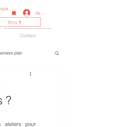
ique
Se connecter
Blog
Contact
usiness plan
ctualités
e
s ?
ateliers pour 