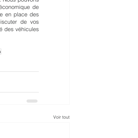
é économique de 
re en place des 
iscuter de vos 
 des véhicules 
a
Voir tout