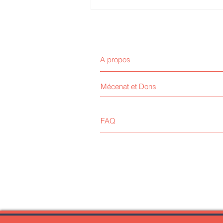
Domiciliation d'entreprise en
Martinique : une solution
stratégique pour développer
votre activité
A propos
Mécenat et Dons
FAQ