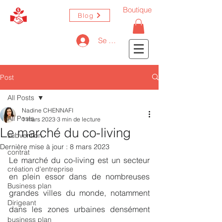
Boutique
Blog
Se connecter
Post
All Posts
Nadine CHENNAFI
All Posts
1 mars 2023
3 min de lecture
Le marché du co-living
subvention
Dernière mise à jour :
8 mars 2023
contrat
Le marché du co-living est un secteur 
création d'entreprise
en plein essor dans de nombreuses 
Business plan
grandes villes du monde, notamment 
Dirigeant
dans les zones urbaines densément 
business plan