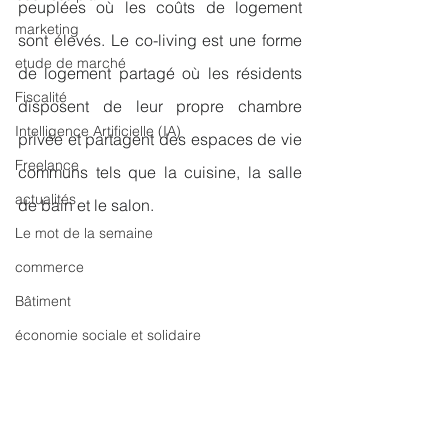
peuplées où les coûts de logement 
marketing
sont élevés. Le co-living est une forme 
etude de marché
de logement partagé où les résidents 
Fiscalité
disposent de leur propre chambre 
Intelligence Artificielle (IA)
privée et partagent des espaces de vie 
Freelance
communs tels que la cuisine, la salle 
actualités
de bain et le salon.
Le mot de la semaine
commerce
Bâtiment
économie sociale et solidaire