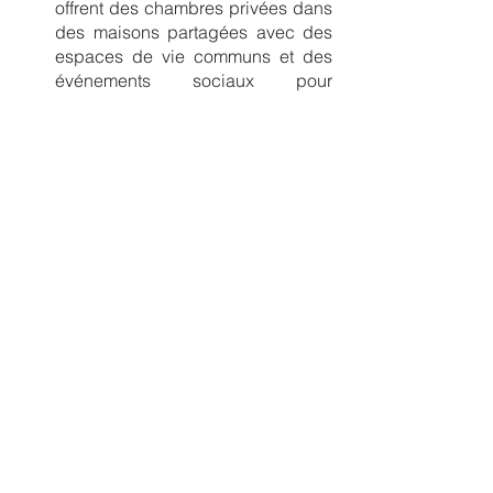
offrent des chambres privées dans 
des maisons partagées avec des 
espaces de vie communs et des 
événements sociaux pour 
encourager la communauté.
Cohome : Cohome est une 
entreprise de co-living française 
qui propose des logements 
partagés dans plusieurs villes de 
France, y compris Paris, Bordeaux 
et Lyon. Ils offrent des espaces de 
vie communs, des services de 
nettoyage et de maintenance, ainsi 
que des événements sociaux pour 
inciter la communauté.
En résumé, le marché du co-living est 
un secteur en pleine croissance qui 
offre des logements abordables, 
flexibles et communautaires aux 