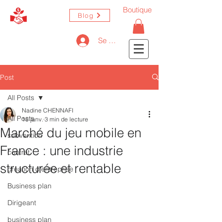
Boutique
Blog
Se connecter
Post
All Posts
Nadine CHENNAFI
All Posts
18 janv.
3 min de lecture
Marché du jeu mobile en
subvention
France : une industrie
contrat
structurée et rentable
création d'entreprise
Business plan
Dirigeant
business plan