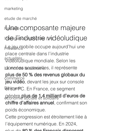
marketing
etude de marché
Une composante majeure 
Fiscalité
de l’industrie vidéoludique
Intelligence Artificielle (IA)
Le jeu mobile occupe aujourd’hui une 
Freelance
place centrale dans l’industrie 
actualités
vidéoludique mondiale. Selon les 
données sectorielles, il représente 
Le mot de la semaine
plus de 50 % des revenus globaux du 
commerce
jeu vidéo
, devant les jeux sur console 
Bâtiment
et sur PC. En France, ce segment 
génère 
plus de 1,4 milliard d’euros de 
économie sociale et solidaire
chiffre d’affaires annuel
, confirmant son 
poids économique.
Cette progression est étroitement liée à 
l’équipement numérique. En 2024, 
plus de 
80 % des Français disposent 