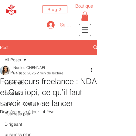
Boutique
Blog
Se connecter
Post
All Posts
Nadine CHENNAFI
All Posts
21 sept. 2025
2 min de lecture
Formateurs freelance : NDA
subvention
et Qualiopi, ce qu’il faut
contrat
savoir pour se lancer
création d'entreprise
Dernière mise à jour :
4 févr.
Business plan
Dirigeant
business plan