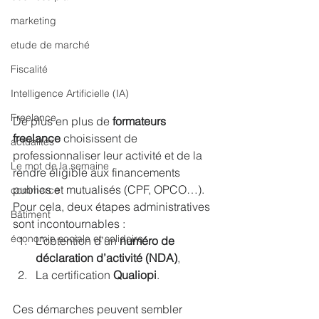
marketing
etude de marché
Fiscalité
Intelligence Artificielle (IA)
Freelance
De plus en plus de 
formateurs 
freelance
 choisissent de 
actualités
professionnaliser leur activité et de la 
Le mot de la semaine
rendre éligible aux financements 
publics et mutualisés (CPF, OPCO…). 
commerce
Pour cela, deux étapes administratives 
Bâtiment
sont incontournables :
économie sociale et solidaire
L’obtention d’un 
numéro de 
déclaration d’activité (NDA)
,
La certification 
Qualiopi
.
Ces démarches peuvent sembler 