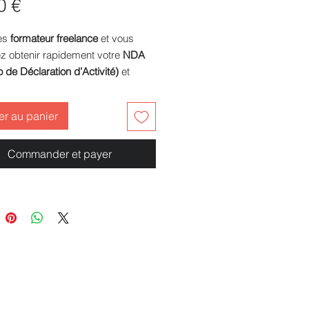
Prix
0 €
es
formateur freelance
et vous
ez obtenir rapidement votre
NDA
de Déclaration d’Activité)
et
r votre
certification Qualiopi
?
 pack clé en main, vous accédez
er au panier
es
modèles de documents,
res et preuves
exigés à chaque
Commander et payer
térieur :
les de convention et programme
rmation.
ments nécessaires pour la
nde de NDA auprès de la
ETS.
ates Qualiopi : processus qualité,
 des apprenants, évaluations,
ves documentaires.