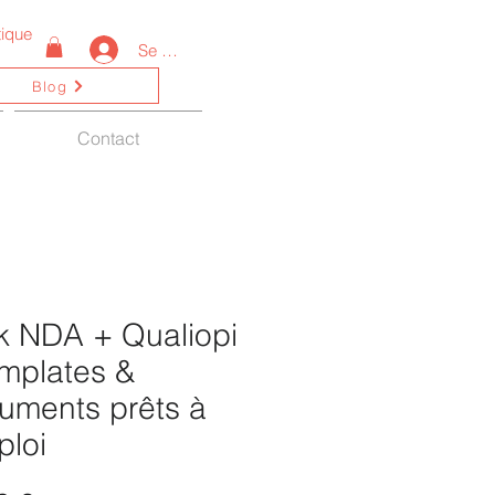
ique
Se connecter
Blog
Contact
k NDA + Qualiopi
emplates &
uments prêts à
ploi