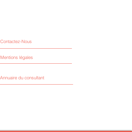
 pratique étape par étape.
s direct au
dossier Drive
(à
harger intégralement).
es :
z du temps avec un dossier
.
Contactez-Nous
ez en autonomie avec des
prêts à l’emploi.
Mentions légales
iciez de documents mis à jour
s exigences officielles.
Annuaire du consultant
dez dès maintenant le Pack NDA
opi et
recevez par email votre lien
chargement sécurisé
pour
r vos démarches dès aujourd’hui