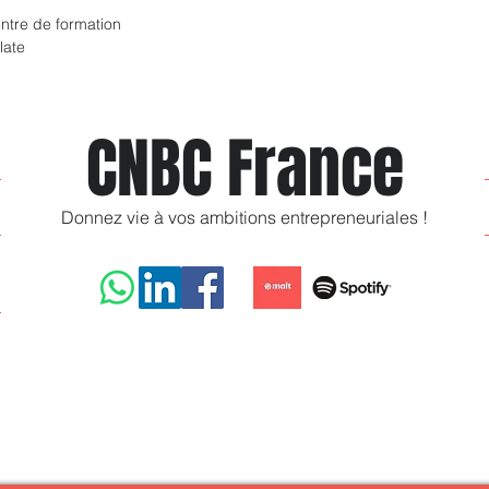
Guide
ntre de formation
Accè
late
téléc
Avantag
✅ Gagne
CNBC France
complet
✅ Avanc
modèles 
Donnez vie à vos ambitions entrepreneuriales !
✅ Bénéf
selon le
Comman
+ Quali
de télé
démarre
!