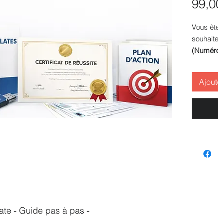
99,0
Vous êt
souhait
(Numéro 
prépare
Avec ce
Ajout
à tous l
procédu
étape.
👉 À l’in
Modè
de fo
Docu
dema
DRE
Templ
suivi
te - Guide pas à pas -
preu