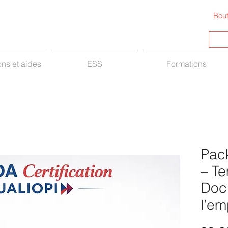
Bout
ns et aides
ESS
Formations
Pac
– T
Doc
l’em