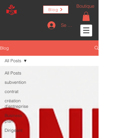
Boutique
Blog
Se connecter
Blog
All Posts
All Posts
subvention
contrat
création
d'entreprise
Business
plan
Dirigeant