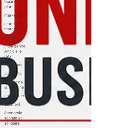
business
plan
marketing
etude de
marché
Fiscalité
Intelligence
Artificielle
(IA)
Freelance
actualités
Le mot de
la semaine
commerce
Bâtiment
économie
sociale et
solidaire