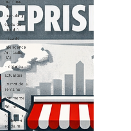
business
plan
marketing
etude de
marché
Fiscalité
Intelligence
Artificielle
(IA)
Freelance
actualités
Le mot de la
semaine
commerce
Bâtiment
économie
sociale et
solidaire