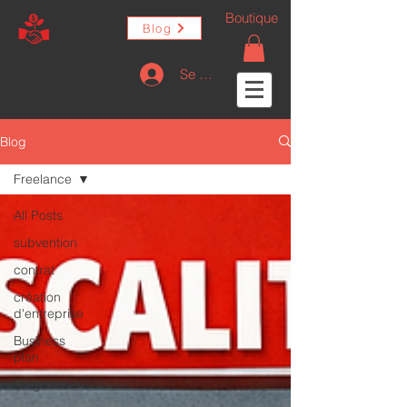
Boutique
Blog
Se connecter
Blog
Freelance
All Posts
subvention
contrat
création
d'entreprise
Business
plan
Dirigeant