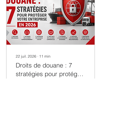
22 juil. 2026
∙
11
min
Droits de douane : 7
stratégies pour protéger
votre entreprise en 2026
Les droits de douane
menacent les marges et la
trésorerie des entreprises.
Découvrez 7 stratégies
pour sécuriser vos coûts
et vos fournisseurs.
11
0