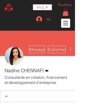
Boutique
Blog
Se connecter
Plus d'actions
Message
S'abonner
Administrateur
Nadine CHENNAFI
Consultante en création, financement
et développement d'entreprise