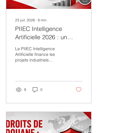
23 juil. 2026
∙
9
min
PIIEC Intelligence
Artificielle 2026 : un
financement stratégique
Le PIIEC Intelligence
pour accélérer les
Artificielle finance les
projets industriels
projets industriels
innovants à fort impact
européens
européen. Découvrez les
objectifs, les conditions
d'éligibilité et les modalités
de candidature.
9
0