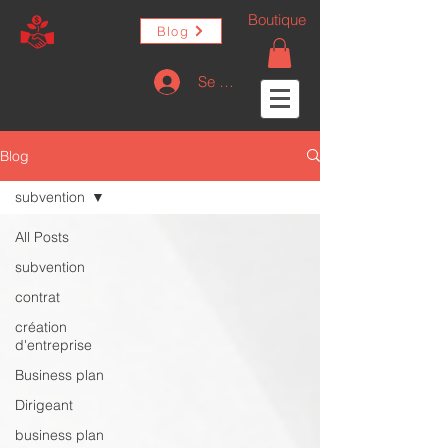
Boutique
Blog
Se connecter
Blog
subvention
All Posts
subvention
contrat
création
d'entreprise
Business plan
Dirigeant
business plan