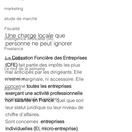
marketing
etude de marché
Fiscalité
Une charge locale que 
Intelligence Artificielle (IA)
personne ne peut ignorer
Freelance
La 
Cotisation Foncière des Entreprises 
actualités
(CFE)
 fait partie des impôts les plus 
Le mot de la semaine
mal anticipés par les dirigeants. Elle 
n’est ni marginale, ni accessoire. Elle 
commerce
concerne 
toutes les entreprises 
Bâtiment
exerçant une activité professionnelle 
économie sociale et solidaire
non salariée en France
, quel que soit 
leur statut juridique ou leur niveau de 
chiffre d’affaires.
Sont concernés :
entreprises 
individuelles (EI, micro-entreprise)
, 