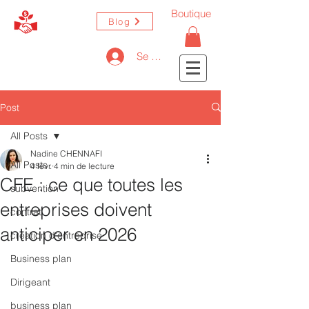
Boutique
Blog
Se connecter
Post
All Posts
Nadine CHENNAFI
All Posts
4 févr.
4 min de lecture
CFE : ce que toutes les
subvention
entreprises doivent
contrat
anticiper en 2026
création d'entreprise
Business plan
Dirigeant
business plan