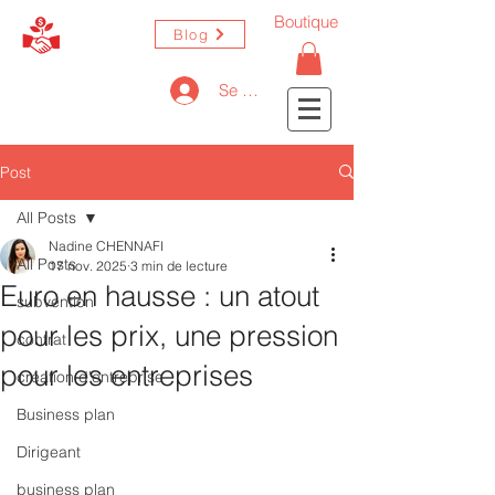
Boutique
Blog
Se connecter
Post
All Posts
Nadine CHENNAFI
All Posts
17 nov. 2025
3 min de lecture
Euro en hausse : un atout
subvention
pour les prix, une pression
contrat
pour les entreprises
création d'entreprise
Business plan
Dirigeant
business plan