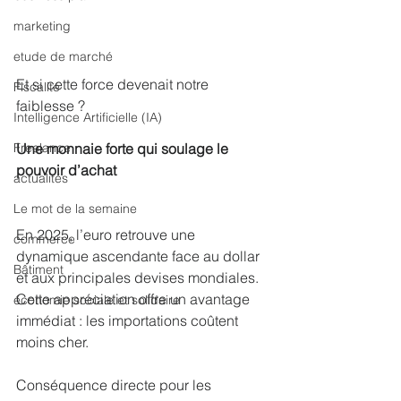
marketing
etude de marché
Et si cette force devenait notre 
Fiscalité
faiblesse ?
Intelligence Artificielle (IA)
Une monnaie forte qui soulage le 
Freelance
pouvoir d’achat
actualités
Le mot de la semaine
En 2025, l’euro retrouve une 
commerce
dynamique ascendante face au dollar 
Bâtiment
et aux principales devises mondiales.
Cette appréciation offre un avantage 
économie sociale et solidaire
immédiat : les importations coûtent 
moins cher.
Conséquence directe pour les 