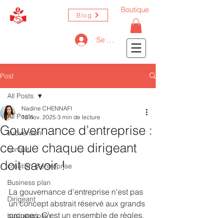
Boutique
Blog
Se connecter
Post
All Posts
Nadine CHENNAFI
All Posts
18 nov. 2025
3 min de lecture
Gouvernance d’entreprise :
subvention
ce que chaque dirigeant
contrat
doit savoir !
création d'entreprise
Business plan
La gouvernance d’entreprise n’est pas 
Dirigeant
un concept abstrait réservé aux grands 
groupes. C’est un ensemble de règles, 
business plan