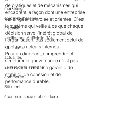
de pratiques et de mécanismes qui 
marketing
encadrent la façon dont une entreprise 
etude de marché
est dirigée, contrôlée et orientée. C’est 
le système qui veille à ce que chaque 
Fiscalité
décision serve l’intérêt global de 
Intelligence Artificielle (IA)
l’organisation, pas seulement celui de 
quelques acteurs internes.
Freelance
Pour un dirigeant, comprendre et 
actualités
structurer la gouvernance n’est pas 
Le mot de la semaine
une option :c’est une garantie de 
stabilité, de cohésion et de 
commerce
performance durable.
Bâtiment
économie sociale et solidaire