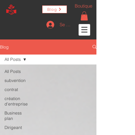
Boutique
Blog
Se connecter
Blog
All Posts
All Posts
subvention
contrat
création
d'entreprise
Business
plan
Dirigeant