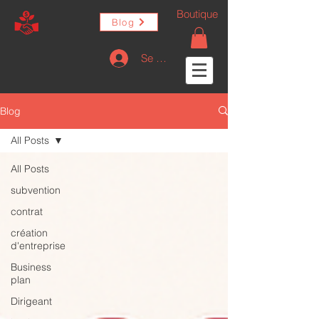
Boutique
Blog
Se connecter
Blog
All Posts
All Posts
subvention
contrat
création
d'entreprise
Business
plan
Dirigeant