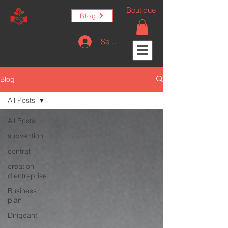
Boutique
Blog
Se connecter
Blog
All Posts
All Posts
subvention
contrat
création
d'entreprise
Business
plan
Dirigeant