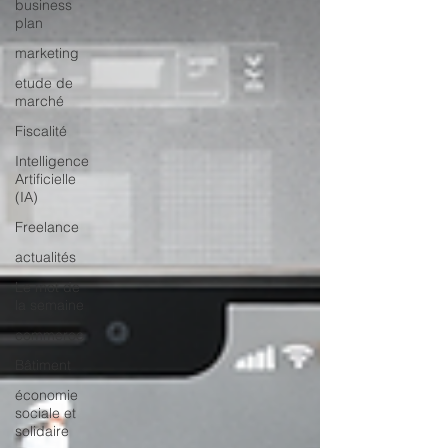
business
plan
marketing
etude de
marché
Fiscalité
Intelligence
Artificielle
(IA)
Freelance
actualités
Le mot de
la semaine
commerce
Bâtiment
économie
sociale et
solidaire