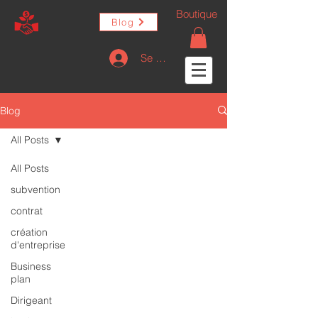
Boutique
Blog
Se connecter
Blog
All Posts
All Posts
subvention
contrat
création
d'entreprise
Business
plan
Dirigeant