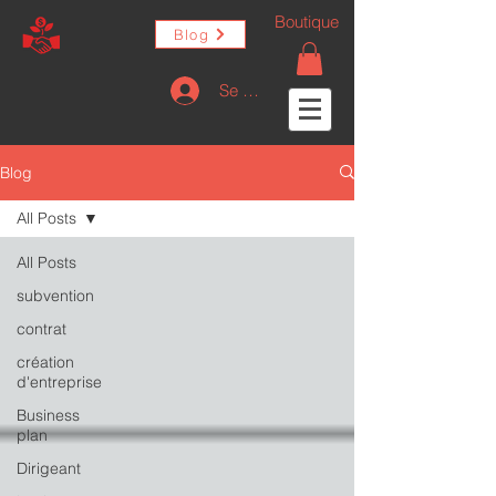
Boutique
Blog
Se connecter
Blog
All Posts
All Posts
subvention
contrat
création
d'entreprise
Business
plan
Dirigeant