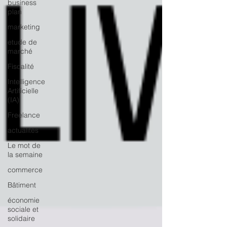
business
plan
marketing
etude de
marché
Fiscalité
Intelligence
Artificielle
(IA)
Freelance
actualités
Le mot de
la semaine
commerce
Bâtiment
économie
sociale et
solidaire