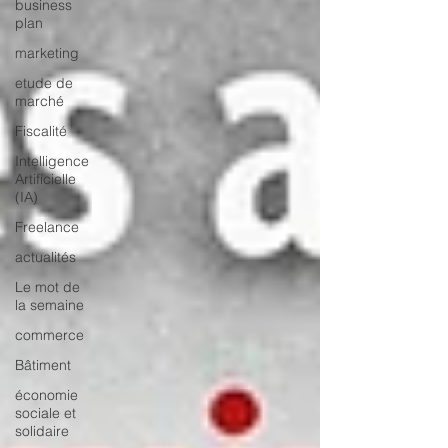
business
plan
marketing
etude de
marché
Fiscalité
Intelligence
Artificielle
(IA)
Freelance
actualités
Le mot de
la semaine
commerce
Bâtiment
économie
sociale et
solidaire