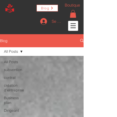
Boutique
Blog
Se connecter
Blog
All Posts
All Posts
subvention
contrat
création
d'entreprise
Business
plan
Dirigeant