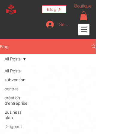
Boutique
Blog
Se connecter
Blog
All Posts
All Posts
subvention
contrat
création
d'entreprise
Business
plan
Dirigeant