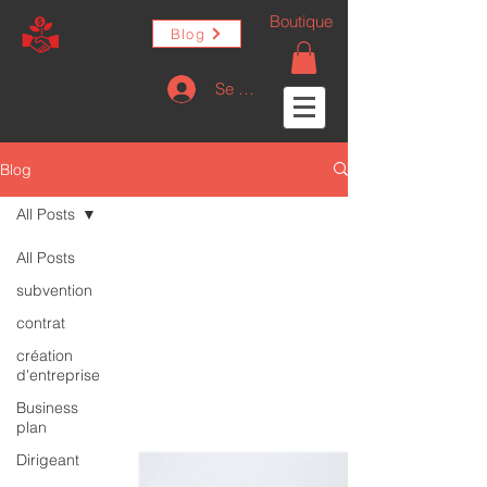
Boutique
Blog
Se connecter
Blog
All Posts
All Posts
subvention
contrat
création
d'entreprise
Business
plan
Dirigeant