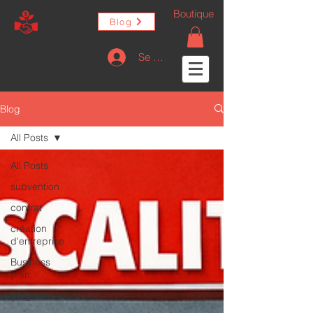
Boutique
Blog
Se connecter
Blog
All Posts
All Posts
subvention
contrat
création
d'entreprise
Business
plan
Dirigeant