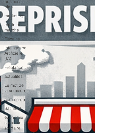
business
plan
marketing
etude de
marché
Fiscalité
Intelligence
Artificielle
(IA)
Freelance
actualités
Le mot de
la semaine
commerce
Bâtiment
économie
sociale et
solidaire