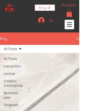
Boutique
Blog
Se connecter
Blog
All Posts
All Posts
subvention
contrat
création
d'entreprise
Business
plan
Dirigeant