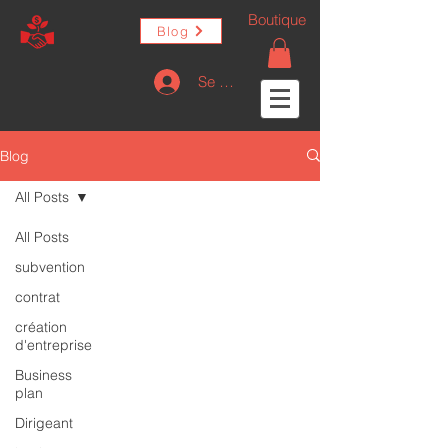
Boutique
Blog
Se connecter
Blog
All Posts
All Posts
subvention
contrat
création
d'entreprise
Business
plan
Dirigeant