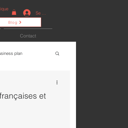
ique
Se connecter
Blog
Contact
usiness plan
ctualités
françaises et