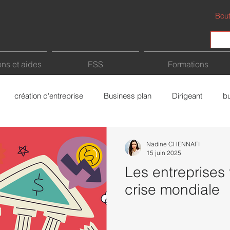
Bout
ns et aides
ESS
Formations
création d'entreprise
Business plan
Dirigeant
b
Fiscalité
Intelligence Artificielle (IA)
Freelance
a
Nadine CHENNAFI
15 juin 2025
Les entreprises 
rce
Bâtiment
économie sociale et solidaire
crise mondiale