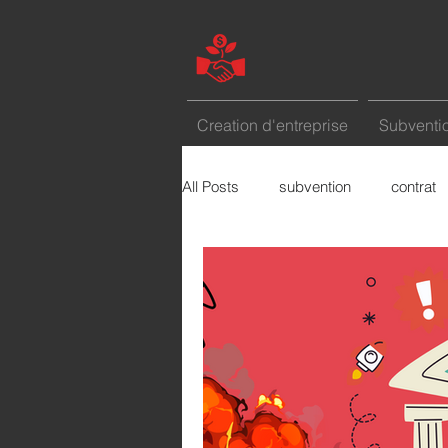
Creation d'entreprise
Subventio
All Posts
subvention
contrat
marketing
etude de marché
Le mot de la semaine
comme