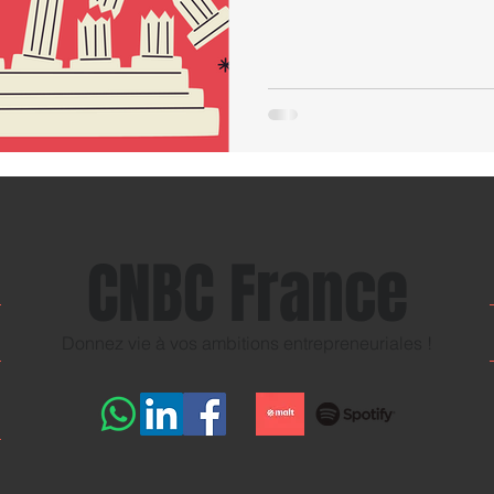
CNBC France
Donnez vie à vos ambitions entrepreneuriales !