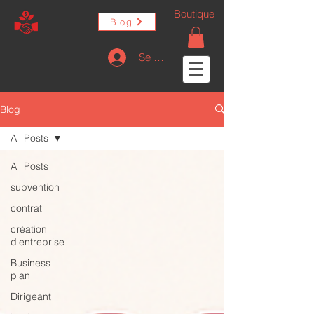
Boutique
Blog
Se connecter
Blog
All Posts
All Posts
subvention
contrat
création
d'entreprise
Business
plan
Dirigeant