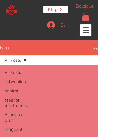
Boutique
Blog
Se connecter
Blog
All Posts
All Posts
subvention
contrat
création
d'entreprise
Business
plan
Dirigeant