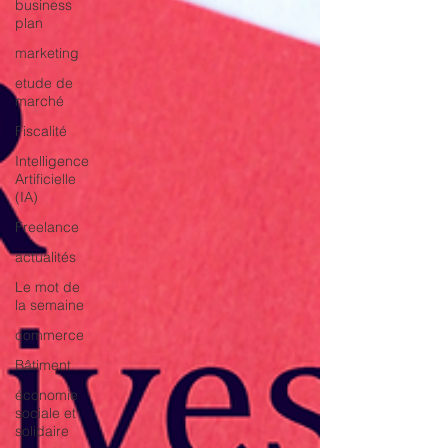
business
plan
marketing
etude de
marché
Fiscalité
Intelligence
Artificielle
(IA)
Freelance
actualités
Le mot de
la semaine
commerce
Bâtiment
économie
sociale et
solidaire