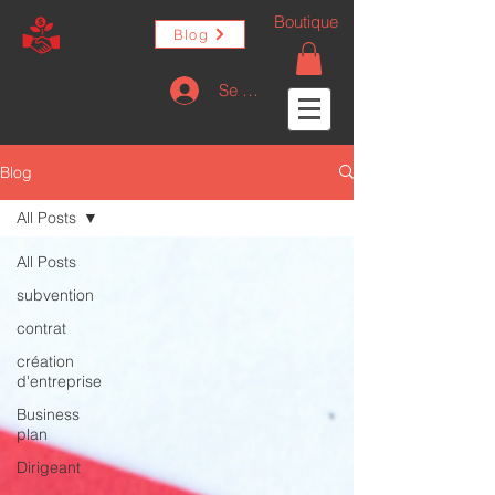
Boutique
Blog
Se connecter
Blog
All Posts
All Posts
subvention
contrat
création
d'entreprise
Business
plan
Dirigeant