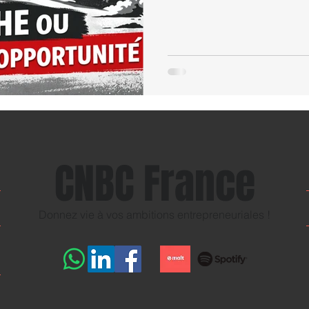
CNBC France
Donnez vie à vos ambitions entrepreneuriales !