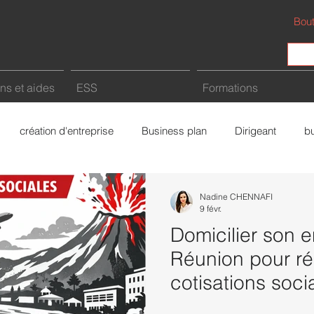
Bout
ns et aides
ESS
Formations
création d'entreprise
Business plan
Dirigeant
b
Fiscalité
Intelligence Artificielle (IA)
Freelance
a
Nadine CHENNAFI
9 févr.
Domicilier son e
rce
Bâtiment
économie sociale et solidaire
Réunion pour ré
cotisations soci
vraie opportunit