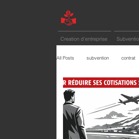
Creation d'entreprise
Subventio
All Posts
subvention
contrat
marketing
etude de marché
Le mot de la semaine
comme