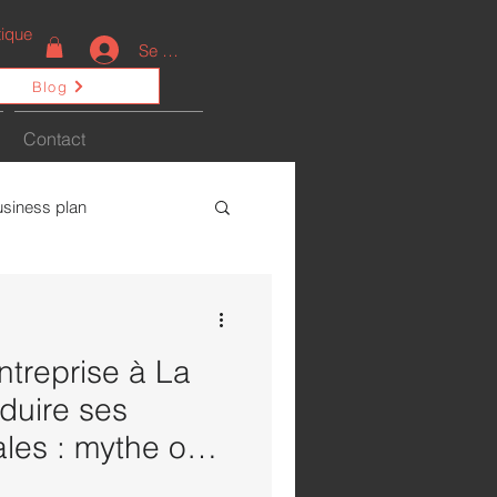
ique
Se connecter
Blog
Contact
usiness plan
ctualités
ntreprise à La
duire ses
ales : mythe ou
é ?