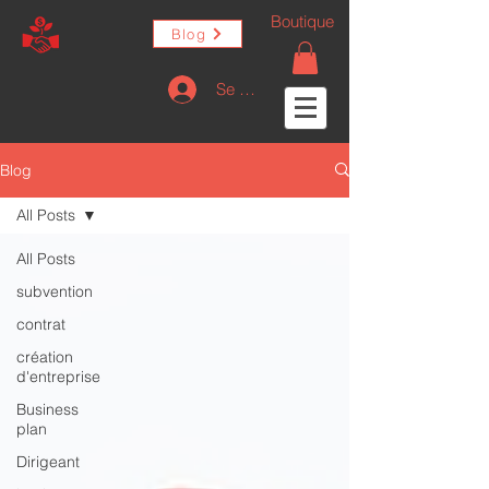
Boutique
Blog
Se connecter
Blog
All Posts
All Posts
subvention
contrat
création
d'entreprise
Business
plan
Dirigeant