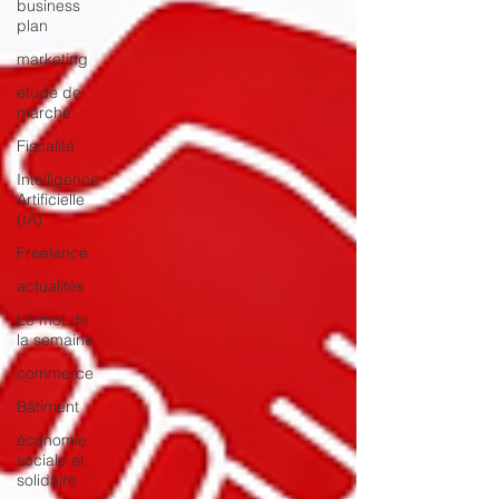
business
plan
marketing
etude de
marché
Fiscalité
Intelligence
Artificielle
(IA)
Freelance
actualités
Le mot de
la semaine
commerce
Bâtiment
économie
sociale et
solidaire