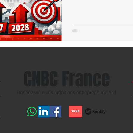
CNBC France
Donnez vie à vos ambitions entrepreneuriales !