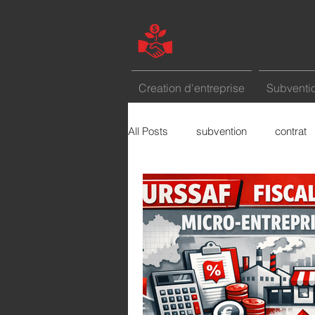
Creation d'entreprise
Subventio
All Posts
subvention
contrat
marketing
etude de marché
Le mot de la semaine
comme