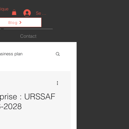
ique
Se connecter
Blog
Contact
usiness plan
ctualités
eprise : URSSAF
6-2028