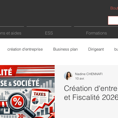
Bout
ns et aides
ESS
Formations
création d'entreprise
Business plan
Dirigeant
b
Fiscalité
Intelligence Artificielle (IA)
Freelance
a
Nadine CHENNAFI
10 avr.
Création d'entr
rce
Bâtiment
économie sociale et solidaire
et Fiscalité 202