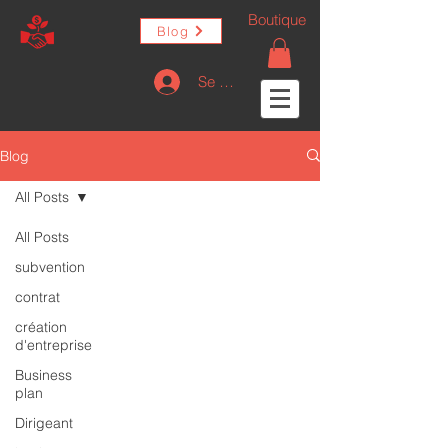
Boutique
Blog
Se connecter
Blog
All Posts
All Posts
subvention
contrat
création
d'entreprise
Business
plan
Dirigeant