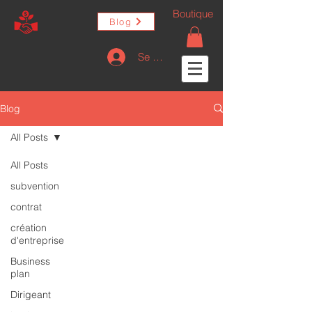
Boutique
Blog
Se connecter
Blog
All Posts
All Posts
subvention
contrat
création
d'entreprise
Business
plan
Dirigeant