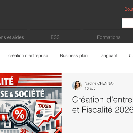
Bout
ns et aides
ESS
Formations
création d'entreprise
Business plan
Dirigeant
b
Fiscalité
Intelligence Artificielle (IA)
Freelance
a
Nadine CHENNAFI
10 avr.
Création d'entr
rce
Bâtiment
économie sociale et solidaire
et Fiscalité 202