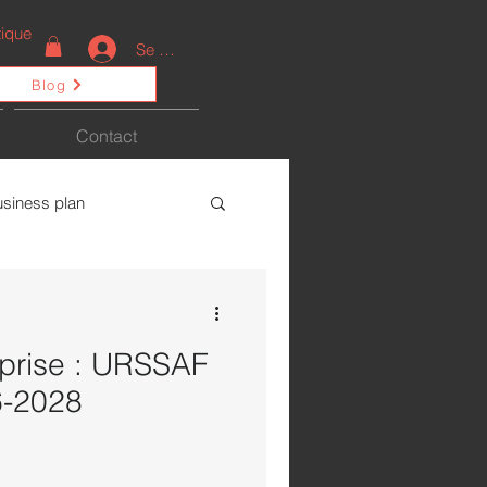
ique
Se connecter
Blog
Contact
usiness plan
ctualités
eprise : URSSAF
6-2028