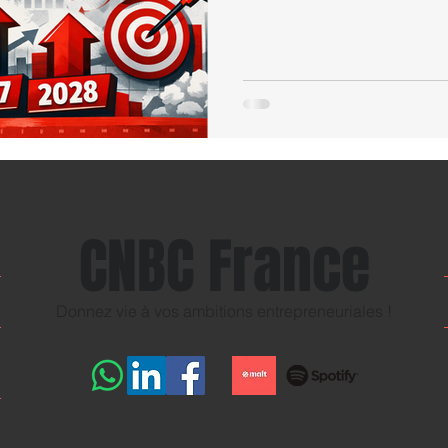
CNBC France
Donnez vie à vos ambitions entrepreneuriales !