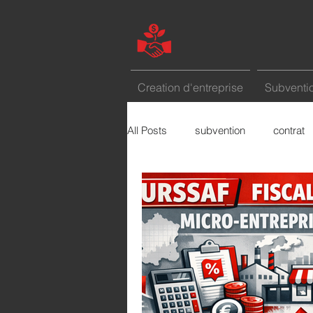
Creation d'entreprise
Subventio
All Posts
subvention
contrat
marketing
etude de marché
Le mot de la semaine
comme