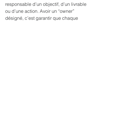
responsable d’un objectif, d’un livrable 
ou d’une action. Avoir un “owner” 
désigné, c’est garantir que chaque 
tâche a un pilote, et donc une réelle 
chance d’aboutir.
Definition of Done (DoD)
Cette expression, issue des méthodes 
agiles, désigne la définition précise de 
ce que signifie “terminé”. Elle fixe des 
critères mesurables et objectifs pour 
valider la réussite d’un livrable. Sans 
DoD, les équipes naviguent dans 
l’ambiguïté.
WIP (Work In Progress)
Le WIP, ou “travail en cours”, mesure le 
volume d’activités ouvertes en même 
temps. Trop de WIP ralentit tout : il 