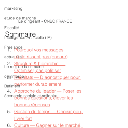
marketing
etude de marché
Le dirigeant - CNBC FRANCE 
Fiscalité
Sommaire
Intelligence Artificielle (IA)
Freelance
Pourquoi vos messages 
n’atterrissent pas (encore)
actualités
Structure & hiérarchie — 
Le mot de la semaine
Optimiser, pas politiser
commerce
Résultats — Diagnostiquer pour 
performer durablement
Bâtiment
Approche du leader — Poser les 
économie sociale et solidaire
bonnes questions, élever les 
bonnes réponses
Gestion du temps — Choisir peu, 
livrer fort
Culture — Gagner sur le marché, 