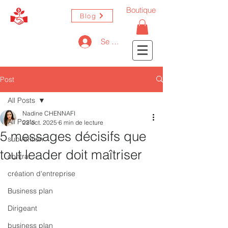
Boutique
Blog
Se connecter
Post
All Posts
Nadine CHENNAFI
All Posts
22 oct. 2025
6 min de lecture
5 messages décisifs que
subvention
tout leader doit maîtriser
contrat
création d'entreprise
Business plan
Dirigeant
business plan