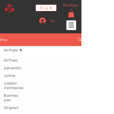
Boutique
Blog
Se connecter
Blog
All Posts
All Posts
subvention
contrat
création
d'entreprise
Business
plan
Dirigeant