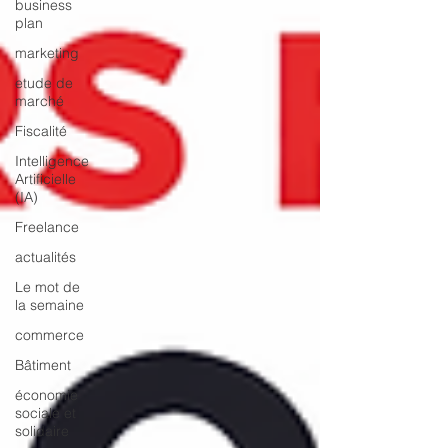
business
plan
marketing
etude de
marché
Fiscalité
Intelligence
Artificielle
(IA)
Freelance
actualités
Le mot de
la semaine
commerce
Bâtiment
économie
sociale et
solidaire