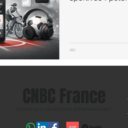
CNBC France
Donnez vie à vos ambitions entrepreneuriales !