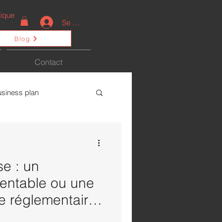
ique
Se connecter
Blog
Contact
usiness plan
ctualités
se : un
rentable ou une
te réglementaire