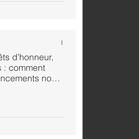
êts d’honneur,
s : comment
inancements non
à son activité