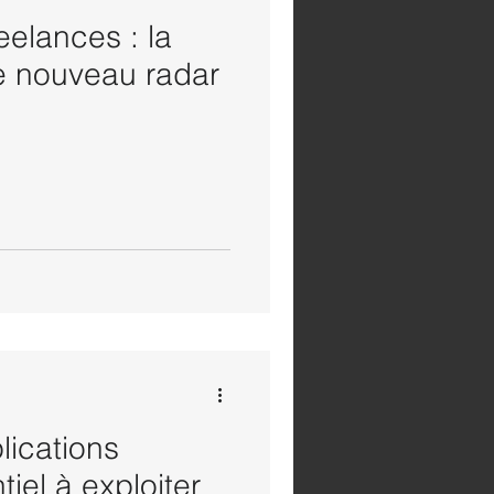
eelances : la
e nouveau radar
ications
tiel à exploiter