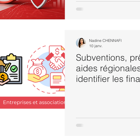
Nadine CHENNAFI
10 janv.
Subventions, pr
aides régionale
identifier les f
dilutifs adaptés 