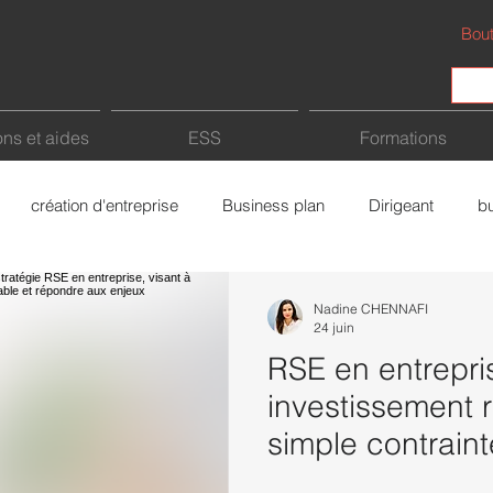
Bout
ns et aides
ESS
Formations
création d'entreprise
Business plan
Dirigeant
b
Fiscalité
Intelligence Artificielle (IA)
Freelance
a
Nadine CHENNAFI
24 juin
RSE en entrepri
rce
Bâtiment
économie sociale et solidaire
investissement 
simple contrain
?