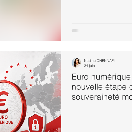
Nadine CHENNAFI
24 juin
Euro numérique 
nouvelle étape 
souveraineté mo
européenne