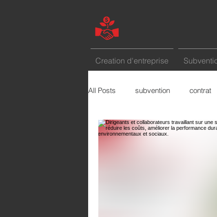
Creation d'entreprise
Subventio
All Posts
subvention
contrat
marketing
etude de marché
Le mot de la semaine
comme