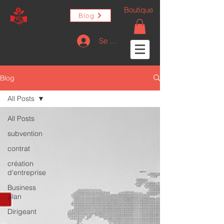
Boutique
Blog
Se connecter
Blog
All Posts
All Posts
subvention
contrat
création
d'entreprise
Business
plan
Dirigeant