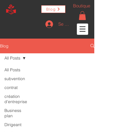
Boutique
Blog
Se connecter
Blog
All Posts
All Posts
subvention
contrat
création
d'entreprise
Business
plan
Dirigeant