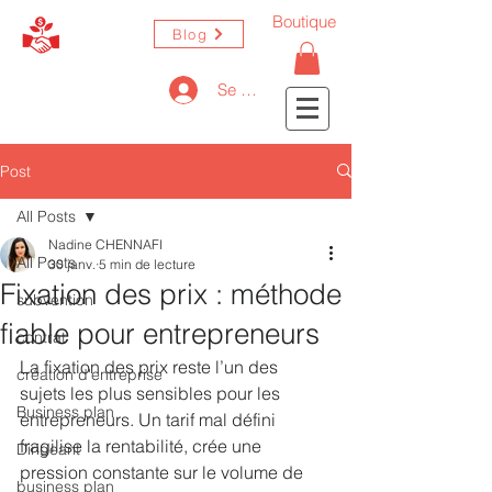
Boutique
Blog
Se connecter
Post
All Posts
Nadine CHENNAFI
All Posts
30 janv.
5 min de lecture
Fixation des prix : méthode
subvention
fiable pour entrepreneurs
contrat
La fixation des prix reste l’un des 
création d'entreprise
sujets les plus sensibles pour les 
Business plan
entrepreneurs. Un tarif mal défini 
fragilise la rentabilité, crée une 
Dirigeant
pression constante sur le volume de 
business plan