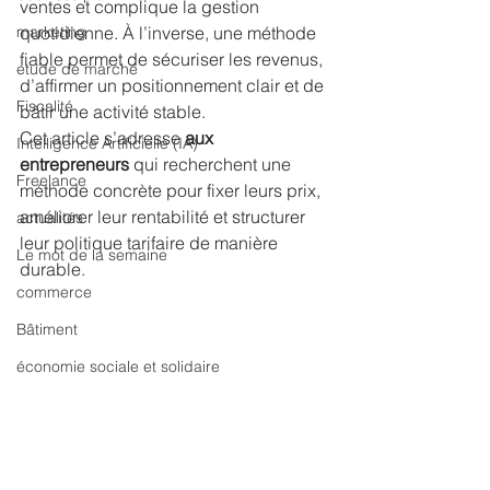
ventes et complique la gestion 
marketing
quotidienne. À l’inverse, une méthode 
fiable permet de sécuriser les revenus, 
etude de marché
d’affirmer un positionnement clair et de 
Fiscalité
bâtir une activité stable.
Cet article s’adresse
 aux 
Intelligence Artificielle (IA)
entrepreneurs
 qui recherchent une 
Freelance
méthode concrète pour fixer leurs prix, 
améliorer leur rentabilité et structurer 
actualités
leur politique tarifaire de manière 
Le mot de la semaine
durable.
commerce
Bâtiment
économie sociale et solidaire