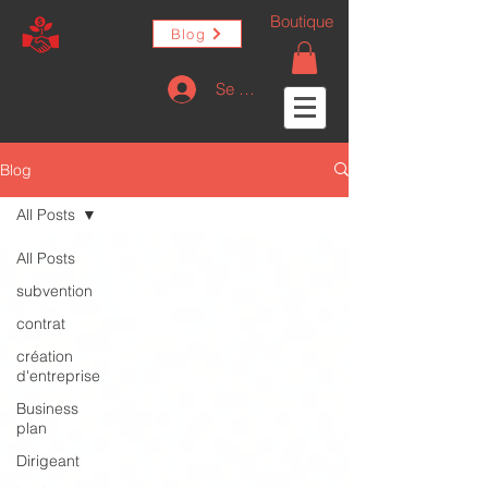
Boutique
Blog
Se connecter
Blog
All Posts
All Posts
subvention
contrat
création
d'entreprise
Business
plan
Dirigeant