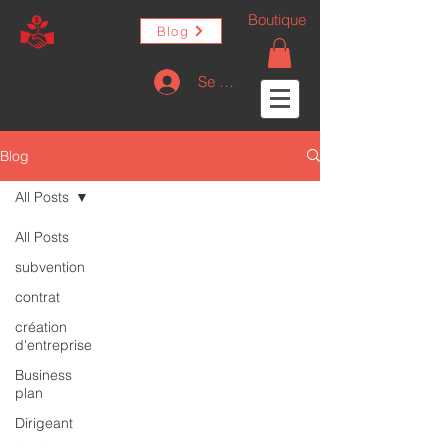
Boutique
Blog
Se connecter
Blog
All Posts
All Posts
subvention
contrat
création
d'entreprise
Business
plan
Dirigeant