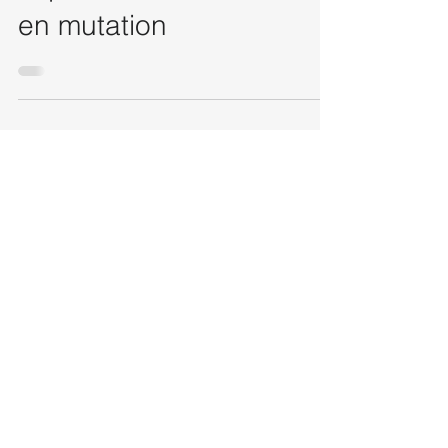
croissance fragile,
export décisif et secteurs
en mutation