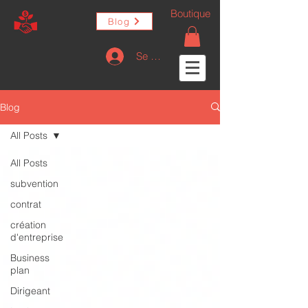
Boutique
Blog
Se connecter
Blog
All Posts
All Posts
subvention
contrat
création
d'entreprise
Business
plan
Dirigeant