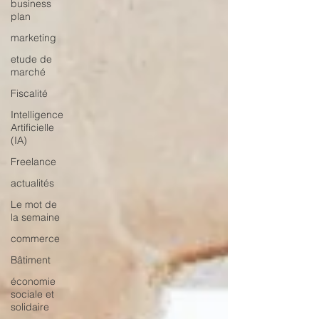
business
plan
marketing
etude de
marché
Fiscalité
Intelligence
Artificielle
(IA)
Freelance
actualités
Le mot de
la semaine
commerce
Bâtiment
économie
sociale et
solidaire