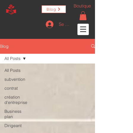
Boutique
Blog
Se connecter
Blog
All Posts
All Posts
subvention
contrat
création
d'entreprise
Business
plan
Dirigeant