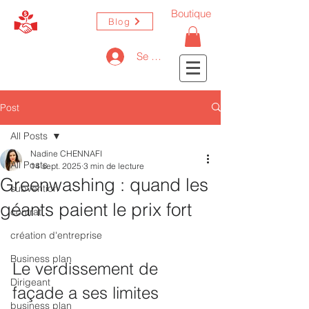
Boutique
Blog
Se connecter
Post
All Posts
Nadine CHENNAFI
All Posts
14 sept. 2025
3 min de lecture
Greenwashing : quand les
subvention
géants paient le prix fort
contrat
création d'entreprise
Business plan
Le verdissement de 
Dirigeant
façade a ses limites
business plan