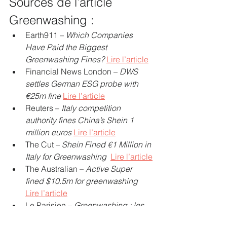
Sources de l’article 
Greenwashing :
Earth911 – 
Which Companies 
Have Paid the Biggest 
Greenwashing Fines?
Lire l’article
Financial News London – 
DWS 
settles German ESG probe with 
€25m fine
Lire l’article
Reuters – 
Italy competition 
authority fines China’s Shein 1 
million euros
Lire l’article
The Cut – 
Shein Fined €1 Million in 
Italy for Greenwashing 
Lire l’article
The Australian – 
Active Super 
fined $10.5m for greenwashing 
Lire l’article
Le Parisien – 
Greenwashing : les 
entreprises sommées de prouver 