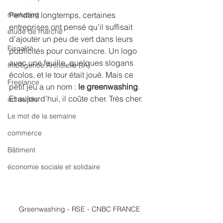
marketing
Pendant longtemps, certaines 
entreprises ont pensé qu’il suffisait 
etude de marché
d’ajouter un peu de vert dans leurs 
Fiscalité
publicités pour convaincre. Un logo 
avec une feuille, quelques slogans 
Intelligence Artificielle (IA)
écolos, et le tour était joué. Mais ce 
Freelance
petit jeu a un nom : 
le greenwashing
. 
Et aujourd’hui, il coûte cher. Très cher.
actualités
Le mot de la semaine
commerce
Bâtiment
économie sociale et solidaire
Greenwashing - RSE - CNBC FRANCE